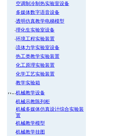
空调制冷制热实验室设备
多媒体数字语音设备
透明仿真教学电梯模型
理化生实验室设备
环境工程实验装置
流体力学实验室设备
热工类教学实验装置
化工原理实验装置
化学工艺实验装置
教学实验箱
机械教学设备
机械示教陈列柜
机械多媒体仿真设计综合实验装
置
机械教学模型
机械教学挂图