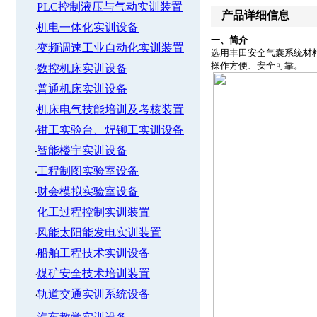
PLC控制液压与气动实训装置
产品详细信息
机电一体化实训设备
一、简介
变频调速工业自动化实训装置
选用丰田安全气囊系统材
操作方便、安全可靠。
数控机床实训设备
普通机床实训设备
机床电气技能培训及考核装置
钳工实验台、焊铆工实训设备
智能楼宇实训设备
工程制图实验室设备
财会模拟实验室设备
化工过程控制实训装置
风能太阳能发电实训装置
船舶工程技术实训设备
煤矿安全技术培训装置
轨道交通实训系统设备