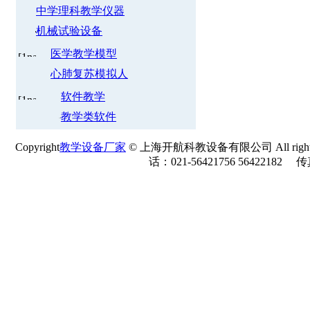
中学理科教学仪器
机械试验设备
医学教学模型
心肺复苏模拟人
软件教学
教学类软件
Copyright
教学设备厂家
© 上海开航科教设备有限公司 All rights r
话：021-56421756 56422182 