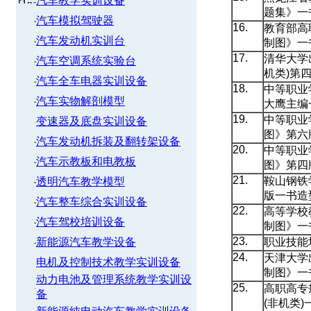
汽车教学实训设备
题集》一
汽车模拟驾驶器
16.
教育部高
汽车发动机实训台
制图》一
17.
清华大学
汽车空调系统实验台
机类)第
汽车全车电器实训设备
18.
中等职业
汽车实物解剖模型
大鹰主编
19.
中等职业
变速器及底盘实训设备
图》第六
汽车发动机拆装及翻转架设备
20.
中等职业
汽车示教板和电教板
图》第四
21.
鞍山钢铁
透明汽车教学模型
版一书造
汽车整车综合实训设备
22.
高等学校
汽车驾校培训设备
制图》一
23.
新能源汽车教学设备
职业技能
24.
天津大学
电机及控制技术教学实训设备
制图》一
动力电池及管理系统教学实训设
25.
高职高专
备
(非机类)