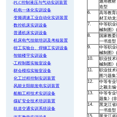
通用教材
PLC控制液压与气动实训装置
造型
机电一体化实训设备
6.
高等教育
变频调速工业自动化实训装置
材王幼龙
7.
中等职业
数控机床实训设备
械制图》
普通机床实训设备
8.
国家教委
机床电气技能培训及考核装置
一书造型
9.
中等职业
钳工实验台、焊铆工实训设备
械制图》
智能楼宇实训设备
10.
职业技术
工程制图实验室设备
械制图》
11.
职业技术
财会模拟实验室设备
图习题集
化工过程控制实训装置
12.
中等专业
风能太阳能发电实训装置
之颖主编
13.
中等专业
船舶工程技术实训设备
题集》(
煤矿安全技术培训装置
14.
黑龙江省
轨道交通实训系统设备
一书造型
15.
黑龙江省