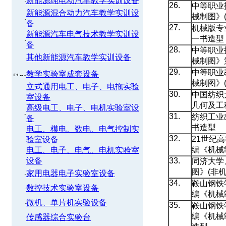
新能源纯电动汽车教学实训设备
26.
中等职业
新能源混合动力汽车教学实训设
械制图》
备
27.
机械版专
新能源汽车电气技术教学实训设
一书造型
备
28.
中等职业
其他新能源汽车教学实训设备
械制图》
29.
中等职业
教学实验室成套设备
械制图》
立式通用电工、电子、电拖实验
30.
中国纺织
室设备
几何及工
高级电工、电子、电机实验室设
31.
纺织工业
备
书造型
电工、模电、数电、电气控制实
32.
21世纪
验室设备
编《机械
电工、电子、电气、电机实验室
设备
33.
同济大学
图》(非
家用电器电子实验室设备
34.
鞍山钢铁
数控技术实验室设备
编《机械
微机、单片机实验设备
35.
鞍山钢铁
编《机械
传感器综合实验台