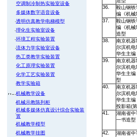
造型
空调制冷制热实验室设备
36.
鞍山钢铁
多媒体数字语音设备
编《机械
37.
鞍山钢铁
透明仿真教学电梯模型
编《机械
理化生实验室设备
造型
环境工程实验装置
38.
南京机器
尔滨机电
流体力学实验室设备
华生主编
热工类教学实验装置
39.
南京机器
化工原理实验装置
尔滨机电
华生主编
化学工艺实验装置
型
教学实验箱
40.
南京机器
机械教学设备
尔滨机电
华生主编
机械示教陈列柜
投影箱(第
机械多媒体仿真设计综合实验装
41.
湖南省中
置
一书造型
机械教学模型
机械教学挂图
42.
湖南省中