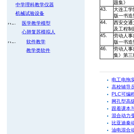
题集》
中学理科教学仪器
43.
大连工学
机械试验设备
版一书造
44.
西安交通
医学教学模型
及工程制
心肺复苏模拟人
45.
劳动人事
软件教学
版一书造
46.
劳动人事
教学类软件
集》第三
相关产品
电工电拖
高校辅导
PLC可编
网孔型高
跟着课本
混合动力
比亚迪秦
油电混合