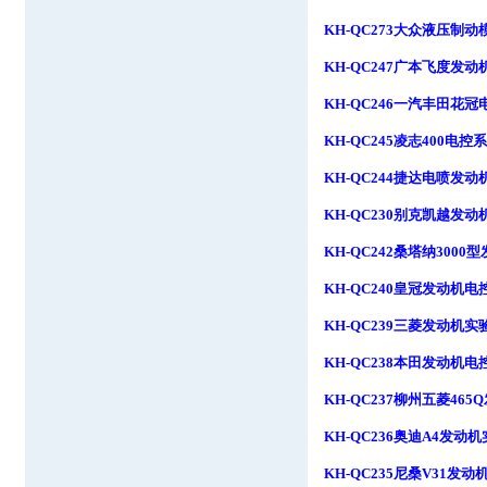
KH-QC273
大众液压制动
KH-QC247
广本飞度发动
KH-QC246
一汽丰田花冠
KH-QC245
凌志
400
电控系
KH-QC244
捷达电喷发动
KH-QC230
别克凯越发动
KH-QC242
桑塔纳
3000
型
KH-QC240
皇冠发动机电
KH-QC239
三菱发动机实
KH-QC238
本田发动机电
KH-QC237
柳州五菱
465Q
KH-QC236
奥迪
A4
发动机
KH-QC235
尼桑
V31
发动