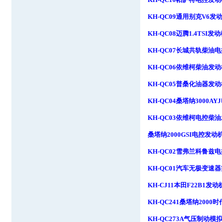
KH-QC09
通用别克
V6
发
KH-QC08
迈腾
1.4TSI
发动
KH-QC07
长城共轨柴油电
KH-QC06
依维柯柴油发动
KH-QC05
普桑化油器发动
KH-QC04
桑塔纳
3000AYJ
KH-QC03
依维柯电控柴油
桑塔纳
2000GSI
电控发动
KH-QC02
雪弗兰科鲁兹电
KH-QC01
汽车无极变速器
KH-CJ11
本田
F22B1
发动
KH-QC241
桑塔纳
2000
时
KH-QC273A
气压制动模