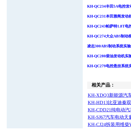
KH-QC234
丰田
5A
电控发
KH-QC231
本田雅阁发动
KH-QC243
帕萨特
1.8T
电
KH-QC274
大众
ABS
制动
凌志
300ABS
制动系统实验
KH-QC280
柴油发动机实
KH-QC279
电控悬挂系统
相关产品：
KH-XDQ3新能源汽
KH-HD13比亚迪秦
KH-CDD21纯电动汽
KH-SJ67汽车电动天
KH-CJ24拆装用维柴