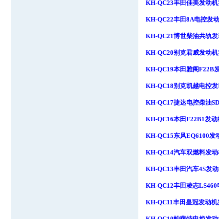
KH-QC23
丰田佳美发动机
KH-QC22
丰田
8A
电控发
KH-QC21
博世柴油共轨发
KH-QC20
别克君威发动机
KH-QC19
本田雅阁
F22B
KH-QC18
别克凯越电控发
KH-QC17
捷达电控柴油
SD
KH-QC16
本田
F22B1
发动
KH-QC15
东风
EQ6100
发
KH-QC14
汽车双燃料发动
KH-QC13
丰田汽车
4S
发动
KH-QC12
丰田凌志
LS460
KH-QC11
丰田皇冠发动机
KH-QC10
帕萨特电控发动