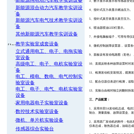
新能源纯电动汽车教学实训设备
3、数字显示表显示各传感器变化
新能源混合动力汽车教学实训设
4、指针式压力表显示燃油压力。
备
5、指针式真空表显示真空压力。
新能源汽车电气技术教学实训设
备
6、喷油器喷油LED灯显示。
其他新能源汽车教学实训设备
7、外接电脑板端子，可用专用仪
教学实验室成套设备
8、微机控制故障设置器， 设置
立式通用电工、电子、电拖实验
9、面板设有发动电路图（彩色）
室设备
高级电工、电子、电机实验室设
10、直观反映各种故障设置时对
备
11、检测发动机安装情况，观测
电工、模电、数电、电气控制实
12、配合仪器仪表进行检测，读
验室设备
电工、电子、电气、电机实验室
13、实验台由相对独立的翻转拆
设备
三、产品配置：
家用电器电子实验室设备
1、采用丰田5A发动机总成、电
数控技术实验室设备
制台、测量面板、故障设置盒、
微机、单片机实验设备
2、采用原厂发动机的附件：包括
仪表总成，散热器总成，油箱总成
传感器综合实验台