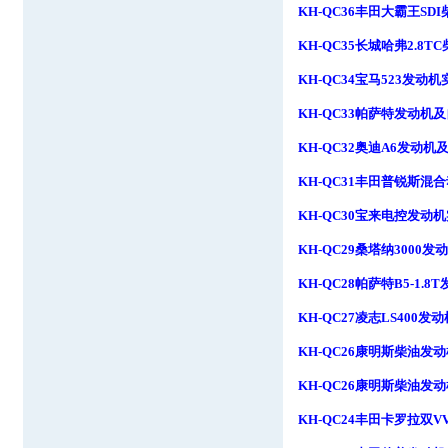
KH-QC36
丰田大霸王
SDI
KH-QC35
长城哈弗
2.8TC
KH-QC34
宝马
523
发动机
KH-QC33
帕萨特发动机及
KH-QC32
奥迪
A6
发动机
KH-QC31
丰田普锐斯混合
KH-QC30
宝来电控发动机
KH-QC29
桑塔纳
3000
发动
KH-QC28
帕萨特
B5-1.8T
KH-QC27
凌志
LS400
发动
KH-QC26
康明斯柴油发动
KH-QC26
康明斯柴油发动
KH-QC24
丰田卡罗拉双
VV