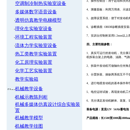
3、操作控制台：用于起动和关闭
空调制冷制热实验室设备
4、测量面板：利用万用表、示波
多媒体数字语音设备
5、故障设置系统：便于对发动机
透明仿真教学电梯模型
6、诊断插座: OBDII诊断插
理化生实验室设备
7、实训台控制柜采用1.2mm
环境工程实验装置
四、主要性能参数：
流体力学实验室设备
热工类教学实验装置
1、真实可运行的发动机，充分展
机拆装台架上的电路、油路、气路
化工原理实验装置
2、拆装中发动机可做轴向任何角
化学工艺实验装置
3、分置拆装、操纵两系统互不干
教学实验箱
4、进行电喷发动机的基本操作和
机械教学设备
5、电控运转试验，再现发动机工
机械示教陈列柜
6、充分满足发动机解体、装复、
机械多媒体仿真设计综合实验装
装备电源：直流12V 54Ah蓄电池
置
机械教学模型
产品规格：长1500宽1000高1800m
机械教学挂图