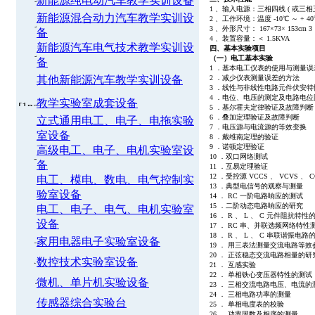
新能源纯电动汽车教学实训设备
1 、输入电源：三相四线 ( 或三相五线 )
新能源混合动力汽车教学实训设
2 、工作环境：温度 -10℃ ～ + 40℃
3 、外形尺寸： 167×73× 153cm 3
备
4 、装置容量：＜ 1.5KVA
新能源汽车电气技术教学实训设
四、基本实验项目
（一）电工基本实验
备
1 ．基本电工仪表的使用与测量
其他新能源汽车教学实训设备
2 ．减少仪表测量误差的方法
3 ．线性与非线性电路元件伏安
4 ．电位、电压的测定及电路电
教学实验室成套设备
5 ．基尔霍夫定律验证及故障判断
6 ．叠加定理验证及故障判断
立式通用电工、电子、电拖实验
7 ．电压源与电流源的等效变换
室设备
8 ．戴维南定理的验证
9 ．诺顿定理验证
高级电工、电子、电机实验室设
10 ．双口网络测试
备
11 ．互易定理验证
12 ．受控源 VCCS 、 VCVS 、 
电工、模电、数电、电气控制实
13 ．典型电信号的观察与测量
验室设备
14 ． RC 一阶电路响应的测试
15 ．二阶动态电路响应的研究
电工、电子、电气、电机实验室
16 ． R 、 L 、 C 元件阻抗特性
设备
17 ． RC 串、并联选频网络特性
18 ． R 、 L 、 C 串联谐振电路
家用电器电子实验室设备
19 ． 用三表法测量交流电路等效
20 ． 正弦稳态交流电路相量的
数控技术实验室设备
21 ． 互感实验
22 ． 单相铁心变压器特性的测试
微机、单片机实验设备
23 ． 三相交流电路电压、电流的
24 ． 三相电路功率的测量
传感器综合实验台
25 ． 单相电度表的校验
26 ． 功率因数及相序的测量