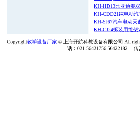
KH-HD13比亚迪秦
KH-CDD21纯电动汽
KH-SJ67汽车电动天
KH-CJ24拆装用维柴
Copyright
教学设备厂家
© 上海开航科教设备有限公司 All rights r
话：021-56421756 56422182 