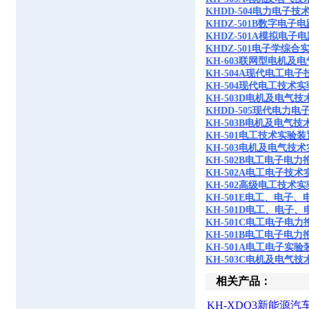
KHDD-504
电力电子技
KHDZ-501B
数字电子电
KHDZ-501A
模拟电子电
KHDZ-501
电子学综合
KH-603
联网型电机及电
KH-504A
现代电工电子
KH-504
现代电工技术实
KH-503D
电机及电气技
KHDD-505
现代电力电
KH-503B
电机及电气技
KH-501
电工技术实验装
KH-503
电机及电气技术
KH-502B
电工电子电力
KH-502A
电工电子技术
KH-502
高级电工技术实
KH-501E
电工、电子、
KH-501D
电工、电子、
KH-501C
电工电子电力
KH-501B
电工电子电力
KH-501A
电工电子实验
KH-503C
电机及电气技
相关产品：
KH-XDQ3新能源汽