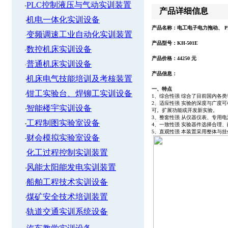
PLC控制液压与气动实训装置
产品详细信息
机电一体化实训设备
产品名称：电工电子电力拖动、 
变频调速工业自动化实训装置
产品型号：KH-501E
数控机床实训设备
产品价格：44250 元
普通机床实训设备
产品信息：
机床电气技能培训及考核装置
一、特点
钳工实验台、焊铆工实训设备
1、综合性强 综合了目前国内各
2、适应性强 实验的深度与广度
智能楼宇实训设备
可。扩展功能或开发新实验。
3、整套性强 从仪器仪表、专用
工程制图实验室设备
4、一致性强 实验器件选择合理
5、直观性强 本装置采用整体与
财会模拟实验室设备
化工过程控制实训装置
风能太阳能发电实训装置
船舶工程技术实训设备
煤矿安全技术培训装置
轨道交通实训系统设备