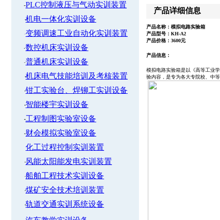
PLC控制液压与气动实训装置
产品详细信息
机电一体化实训设备
产品名称：模拟电路实验箱
变频调速工业自动化实训装置
产品型号：KH-A2
产品价格：3600元
数控机床实训设备
产品信息：
普通机床实训设备
模拟电路实验箱是以《高等工业学
机床电气技能培训及考核装置
验内容，是专为各大专院校、中等
钳工实验台、焊铆工实训设备
智能楼宇实训设备
工程制图实验室设备
财会模拟实验室设备
化工过程控制实训装置
风能太阳能发电实训装置
船舶工程技术实训设备
煤矿安全技术培训装置
轨道交通实训系统设备