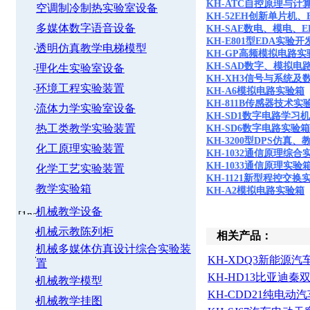
KH-ATC
自控原理与计
空调制冷制热实验室设备
KH-52EH
创新单片机、
多媒体数字语音设备
KH-SAE
数电、模电、
E
KH-E801
型
EDA
实验开
透明仿真教学电梯模型
KH-GP
高频模拟电路实
KH-SAD
数字、模拟电
理化生实验室设备
KH-XH3
信号与系统及
环境工程实验装置
KH-A6
模拟电路实验箱
KH-811B
传感器技术实
流体力学实验室设备
KH-SD1
数字电路学习机
热工类教学实验装置
KH-SD6
数字电路实验箱
KH-3200
型
DPS
仿真、
化工原理实验装置
KH-1032
通信原理综合
KH-1033
通信原理实验
化学工艺实验装置
KH-1121
新型程控交换
教学实验箱
KH-A2
模拟电路实验箱
机械教学设备
机械示教陈列柜
相关产品：
机械多媒体仿真设计综合实验装
KH-XDQ3新能源汽
置
KH-HD13比亚迪秦
机械教学模型
KH-CDD21纯电动汽
机械教学挂图