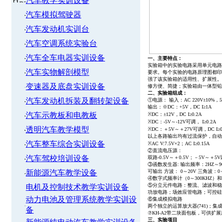
汽车教学实训设备
汽车模拟驾驶器
汽车发动机实训台
汽车空调系统实验台
汽车全车电器实训设备
一、主要特点：
实验箱中的实验电路采用单元电路
汽车实物解剖模型
要求。每个实验的电路原理图都印
强了该实验箱的适用性、扩展性。
变速器及底盘实训设备
修方便、简捷；实验箱由一体型铅合
二、实验箱组成：
汽车发动机拆装及翻转架设备
①电源： 输入：AC 220V±10%，5
输出：※DC：+5V，DC I≥1A
汽车示教板和电教板
※DC：±12V，DC I≥0.2A
※DC：-5V～-12V可调， I≥0.2A
透明汽车教学模型
※DC：＋5V～＋27V可调，DC I≥0
以上各路输出均有过流保护，自动
汽车整车综合实训设备
※AC V:7.5V×2；AC I≥0.15A
②直流电压源：
汽车驾校培训设备
双路-0.5V～＋0.5V；－5V～＋5
③函数发生器: 输出频率：2HZ～9
新能源汽车教学设备
可输出 方波： 0～20V 三角波：0
④数字式频率计（0～300KHZ）
⑤分立元件电路：整流、滤波和稳
电机及控制技术教学实训设备
功放电路；场效应管电路；可控硅
动力电池及管理系统教学实训设
⑥集成模拟电路
两个独立的运算放大器(741)；集成功
备
⑦KH-A2带二块面包板，可供扩
三、实验项目