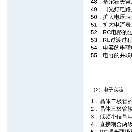
48．基尔霍夫
49．日光灯电路
50．扩大电压表
51．扩大电流表
52．RC电路的
53．RL过渡过
54．电容的串联
55．电容的并联
（2）电子实验
1．晶体二极管
2．晶体三极管
3．低频小信号
4．直接耦合两
5．RC耦合两级