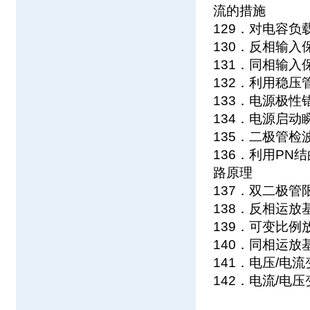
流的措施
129．对电容负
130．反相输入
131．同相输入
132．利用稳压
133．电源极性
134．电源启动
135．二极管检
136．利用PN
路原理
137．双二极管
138．反相运放
139．可变比例
140．同相运放
141．电压/电
142．电流/电