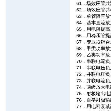
61．场效应管
62．场效应管
63．单管阻容
64．基本直流
65．用电阻提
66．用稳压管
67．变压器耦
68．甲类功率
69．乙类功率
70．串联电流负
71．串联电压
72．并联电压
73．并联电流
74．两级放大
75．射极输出电
76．自举射极
77．用电容衰