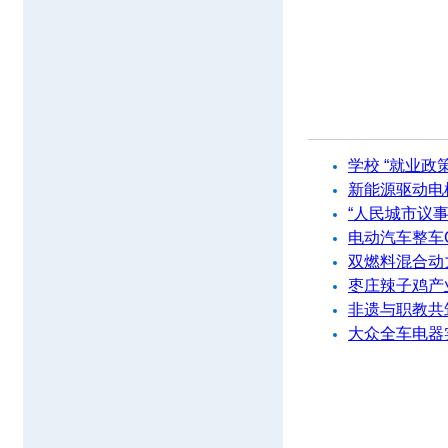
相关产品
学校 “就业政
新能源驱动电
“人民城市议
电动汽车整车
双燃料混合动
枣庄辣子鸡产
非遗与职教共
大众全车电器