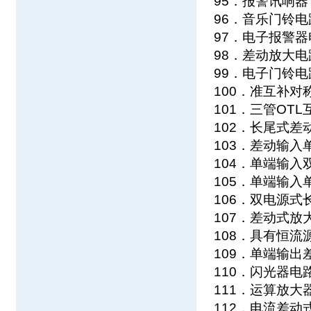
95．报警讯响器
96．音乐门铃电
97．电子报警器
98．差动放大
99．电子门铃电
100．准互补对
101．三管OT
102．长尾式差
103．差动输入
104．单端输入
105．单端输入
106．双电源式
107．差动式放
108．具有恒
109．单端输
110．闪光器电
111．运算放大
112．电流差