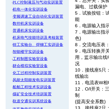
4．总开关：实
PLC控制液压与气动实训装置
漏电、过载保护
机电一体化实训设备
5．试验按钮：
变频调速工业自动化实训装置
能
数控机床实训设备
6．电源输入指示
普通机床实训设备
7．电源输出指示
机床电气技能培训及考核装置
色)
8．交流电压表
钳工实验台、焊铆工实训设备
9．电压转换开
智能楼宇实训设备
用，监示输出线
工程制图实验室设备
况
财会模拟实验室设备
10．接线座5只
化工过程控制实训装置
线输出
风能太阳能发电实训装置
11．电流表W
船舶工程技术实训设备
12．O/I开关
煤矿安全技术培训装置
制
轨道交通实训系统设备
(提高安全系数)
13．接线座2只