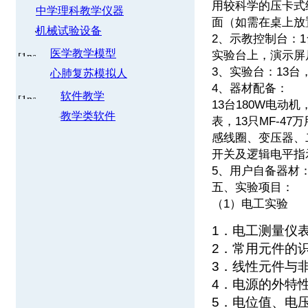
用较科学的压卡式
中学理科教学仪器
面（如需在桌上放
机械试验设备
2、示教控制台：
医学教学模型
实验台上，演示屏尺
3、实验台：13
心肺复苏模拟人
4、器材配备：
软件教学
13台180W电动
教学类软件
表，13只MF-4
感线圈、变压器、
开关及逻辑电平指
5、用户自备器材
五、实验项目：
（1）电工实验
1．电工测量仪
2．常用元件的
3．线性元件与
4．电源的外特
5．电位值、电