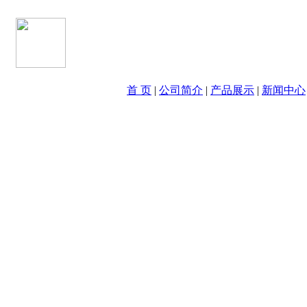
首 页
|
公司简介
|
产品展示
|
新闻中心