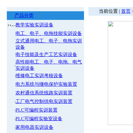
当前位置 |
首页
产品分类
教学实验实训设备
电工、电子、电拖技能实训设备
立式通用电工、电子、电拖实训
设备
电子技能及生产工艺实训设备
高性能电工、电子、电拖、电气
实训设备
维修电工实训考核设备
电力系统与继电保护实验装置
农村通信系统线路实训装置
工厂电气控制供电实训装置
PLC可编程实训装置
PLC可编程实验室设备
家用电器实训设备