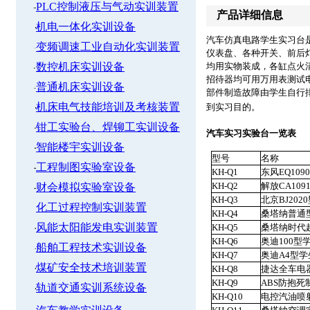
PLC控制液压与气动实训装置
产品详细信息
机电一体化实训设备
汽车仿真电路学生实习台
变频调速工业自动化实训装置
仪表盘、各种开关、前后
数控机床实训设备
均用实物装成，各缸点火
招待器均可用万用表测试
普通机床实训设备
部件制造故障由学生自行
机床电气技能培训及考核装置
到实习目的。
钳工实验台、焊铆工实训设备
汽车实习实验台一览表
智能楼宇实训设备
型号
名称
工程制图实验室设备
KH-Q1
东风EQ109
KH-Q2
解放CA109
财会模拟实验室设备
KH-Q3
北京BJ20
化工过程控制实训装置
KH-Q4
桑塔纳普通
风能太阳能发电实训装置
KH-Q5
桑塔纳时代
KH-Q6
奥迪100型
船舶工程技术实训设备
KH-Q7
奥迪A4型
煤矿安全技术培训装置
KH-Q8
捷达全车电
KH-Q9
ABS防抱
轨道交通实训系统设备
KH-Q10
电控汽油喷