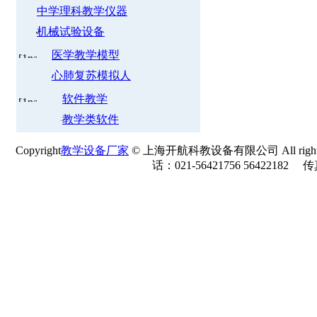
中学理科教学仪器
机械试验设备
医学教学模型
心肺复苏模拟人
软件教学
教学类软件
Copyright
教学设备厂家
© 上海开航科教设备有限公司 All rights r
话：021-56421756 56422182 