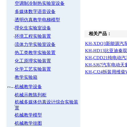
空调制冷制热实验室设备
多媒体数字语音设备
透明仿真教学电梯模型
理化生实验室设备
相关产品：
环境工程实验装置
KH-XDQ3新能源汽
流体力学实验室设备
KH-HD13比亚迪秦
热工类教学实验装置
KH-CDD21纯电动汽
化工原理实验装置
KH-SJ67汽车电动天
化学工艺实验装置
KH-CJ24拆装用维柴
教学实验箱
机械教学设备
机械示教陈列柜
机械多媒体仿真设计综合实验装
置
机械教学模型
机械教学挂图