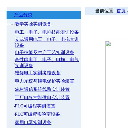
当前位置 |
首页
产品分类
教学实验实训设备
电工、电子、电拖技能实训设备
立式通用电工、电子、电拖实训
设备
电子技能及生产工艺实训设备
高性能电工、电子、电拖、电气
实训设备
维修电工实训考核设备
电力系统与继电保护实验装置
农村通信系统线路实训装置
工厂电气控制供电实训装置
PLC可编程实训装置
PLC可编程实验室设备
家用电器实训设备