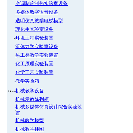
空调制冷制热实验室设备
多媒体数字语音设备
透明仿真教学电梯模型
理化生实验室设备
环境工程实验装置
流体力学实验室设备
热工类教学实验装置
化工原理实验装置
化学工艺实验装置
教学实验箱
机械教学设备
机械示教陈列柜
机械多媒体仿真设计综合实验装
置
机械教学模型
机械教学挂图