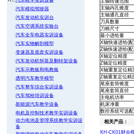
汽车教学实训设备
主轴转速范围
主轴内孔锥度
汽车模拟驾驶器
主轴通孔直径
汽车发动机实训台
刀具数量
汽车空调系统实验台
刀柄尺寸
汽车全车电器实训设备
最小进给量
X轴快速进给(配
汽车实物解剖模型
Z轴快速进给(配
变速器及底盘实训设备
X轴定位精度
汽车发动机拆装及翻转架设备
Z轴定位精度
汽车示教板和电教板
X轴重复定位精
Z轴重复定位精
透明汽车教学模型
尾座套筒锥度
汽车整车综合实训设备
尾座套筒直径
汽车驾校培训设备
主电机功率
新能源汽车教学设备
机床净重
数控系统可选配
电机及控制技术教学实训设备
动力电池及管理系统教学实训设
相关产品：
备
KH-CK01财