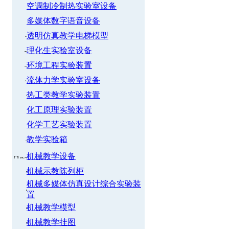
空调制冷制热实验室设备
多媒体数字语音设备
透明仿真教学电梯模型
理化生实验室设备
环境工程实验装置
流体力学实验室设备
热工类教学实验装置
化工原理实验装置
化学工艺实验装置
教学实验箱
机械教学设备
机械示教陈列柜
机械多媒体仿真设计综合实验装
置
机械教学模型
机械教学挂图