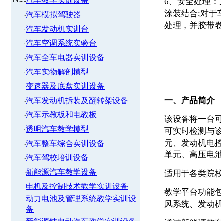
汽车教学实训设备
6、安全处理
涂装结合;对
汽车模拟驾驶器
处理，并胶带
汽车发动机实训台
汽车空调系统实验台
汽车全车电器实训设备
汽车实物解剖模型
变速器及底盘实训设备
一、产品简介
汽车发动机拆装及翻转架设备
汽车示教板和电教板
该设备将一台可
透明汽车教学模型
可实时检测与诊
元、发动机电控
汽车整车综合实训设备
单元、高压电池
汽车驾校培训设备
新能源汽车教学设备
适用于各类院
电机及控制技术教学实训设备
教学平台功能
动力电池及管理系统教学实训设
风系统、发动
备